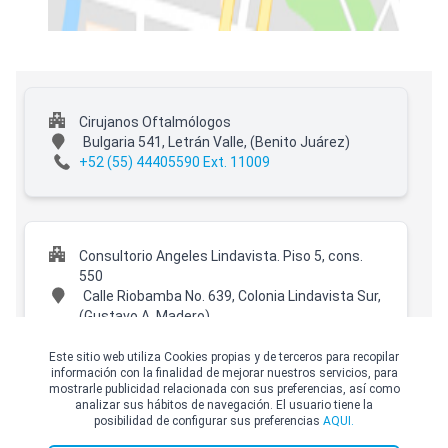
Cirujanos Oftalmólogos
Bulgaria 541, Letrán Valle,
(Benito Juárez)
+52 (55) 44405590 Ext. 11009
Consultorio Angeles Lindavista. Piso 5, cons.
550
Calle Riobamba No. 639, Colonia Lindavista Sur,
(Gustavo A. Madero)
+52 (55) 44405590 Ext. 11010
Este sitio web utiliza Cookies propias y de terceros para recopilar
información con la finalidad de mejorar nuestros servicios, para
mostrarle publicidad relacionada con sus preferencias, así como
analizar sus hábitos de navegación. El usuario tiene la
posibilidad de configurar sus preferencias
AQUI.
Hospital Star Médica Luna Parc
© Copyright Top Doctors 2026. All Right Reserved. Designed and Developed by
Top Doctors |
Términos y condiciones
|
Política de Cookies
|
Política de privacidad