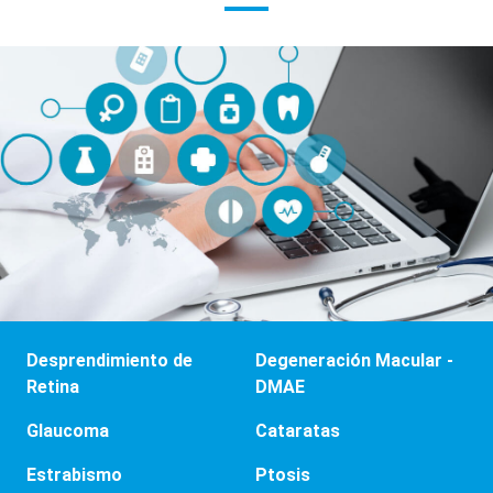
Desprendimiento de
Degeneración Macular -
Retina
DMAE
Glaucoma
Cataratas
Estrabismo
Ptosis